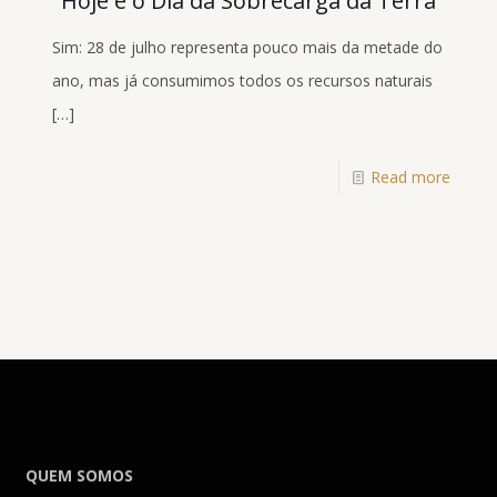
Hoje é o Dia da Sobrecarga da Terra
Sim: 28 de julho representa pouco mais da metade do
ano, mas já consumimos todos os recursos naturais
[…]
Read more
QUEM SOMOS