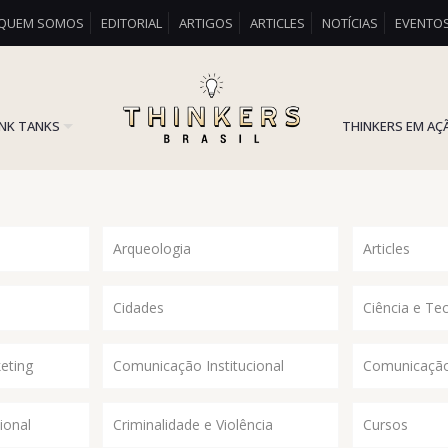
QUEM SOMOS
EDITORIAL
ARTIGOS
ARTICLES
NOTÍCIAS
EVENTO
INK TANKS
THINKERS EM AÇ
Arqueologia
Articles
Cidades
Ciência e Te
eting
Comunicação Institucional
Comunicação
ional
Criminalidade e Violência
Cursos