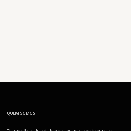
QUEM SOMOS
Thinkers Brasil foi criado para apoiar o ecossistema dos