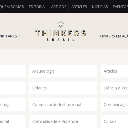
QUEM SOMOS
EDITORIAL
ARTIGOS
ARTICLES
NOTÍCIAS
EVENTO
INK TANKS
THINKERS EM AÇ
Arqueologia
Articles
Cidades
Ciência e Te
eting
Comunicação Institucional
Comunicação
ional
Criminalidade e Violência
Cursos