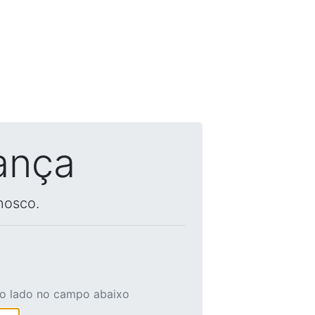
ança
nosco.
ao lado no campo abaixo