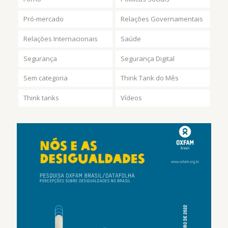
Pró-mercado
Relações Governamentais
Relações Internacionais
Saúde
Segurança
Segurança Digital
Sem categoria
Think Tank do Mês
Think tanks
Vídeos