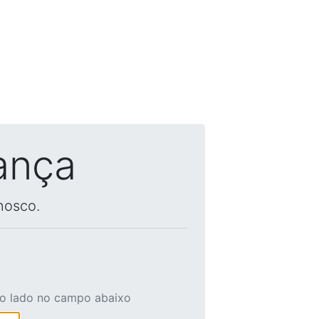
ança
nosco.
ao lado no campo abaixo