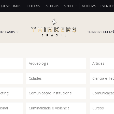
QUEM SOMOS
EDITORIAL
ARTIGOS
ARTICLES
NOTÍCIAS
EVENTO
INK TANKS
THINKERS EM AÇ
Arqueologia
Articles
Cidades
Ciência e Te
eting
Comunicação Institucional
Comunicação
ional
Criminalidade e Violência
Cursos