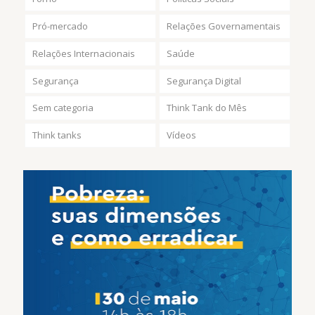
Pró-mercado
Relações Governamentais
Relações Internacionais
Saúde
Segurança
Segurança Digital
Sem categoria
Think Tank do Mês
Think tanks
Vídeos